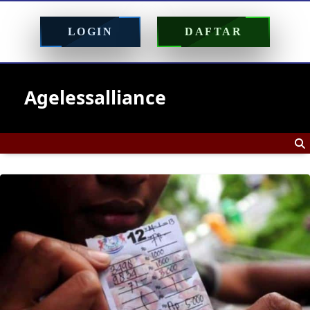
LOGIN
DAFTAR
Skip
to
Agelessalliance
content