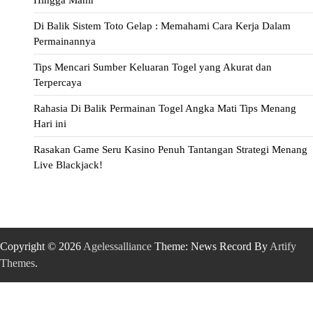
Hingga Mahir
Di Balik Sistem Toto Gelap : Memahami Cara Kerja Dalam
Permainannya
Tips Mencari Sumber Keluaran Togel yang Akurat dan
Terpercaya
Rahasia Di Balik Permainan Togel Angka Mati Tips Menang
Hari ini
Rasakan Game Seru Kasino Penuh Tantangan Strategi Menang
Live Blackjack!
Copyright © 2026
Agelessalliance
Theme: News Record By
Artify
Themes
.